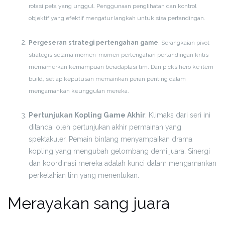
rotasi peta yang unggul. Penggunaan penglihatan dan kontrol
objektif yang efektif mengatur langkah untuk sisa pertandingan.
Pergeseran strategi pertengahan game
: Serangkaian pivot
strategis selama momen-momen pertengahan pertandingan kritis
memamerkan kemampuan beradaptasi tim. Dari picks hero ke item
build, setiap keputusan memainkan peran penting dalam
mengamankan keunggulan mereka.
Pertunjukan Kopling Game Akhir
: Klimaks dari seri ini
ditandai oleh pertunjukan akhir permainan yang
spektakuler. Pemain bintang menyampaikan drama
kopling yang mengubah gelombang demi juara. Sinergi
dan koordinasi mereka adalah kunci dalam mengamankan
perkelahian tim yang menentukan.
Merayakan sang juara