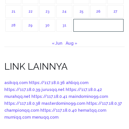
21
22
23
24
25
26
27
28
29
30
31
« Jun
Aug »
LINK LAINNYA
asikqq.com
https://117.18.0.36
ahliqq.com
https://117.18.0.39
jurusqq.net
https://117.18.0.42
murahqq.net
https://117.18.0.41
maindomino99.com
https://117.18.0.38
masterdomino99.com
https://117.18.0.37
championqq.com
https://117.18.0.40
hematqq.com
murniqq.com
menuqq.com