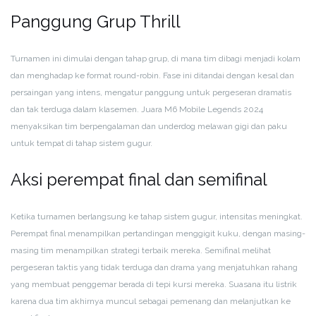
Panggung Grup Thrill
Turnamen ini dimulai dengan tahap grup, di mana tim dibagi menjadi kolam
dan menghadap ke format round-robin. Fase ini ditandai dengan kesal dan
persaingan yang intens, mengatur panggung untuk pergeseran dramatis
dan tak terduga dalam klasemen. Juara M6 Mobile Legends 2024
menyaksikan tim berpengalaman dan underdog melawan gigi dan paku
untuk tempat di tahap sistem gugur.
Aksi perempat final dan semifinal
Ketika turnamen berlangsung ke tahap sistem gugur, intensitas meningkat.
Perempat final menampilkan pertandingan menggigit kuku, dengan masing-
masing tim menampilkan strategi terbaik mereka. Semifinal melihat
pergeseran taktis yang tidak terduga dan drama yang menjatuhkan rahang
yang membuat penggemar berada di tepi kursi mereka. Suasana itu listrik
karena dua tim akhirnya muncul sebagai pemenang dan melanjutkan ke