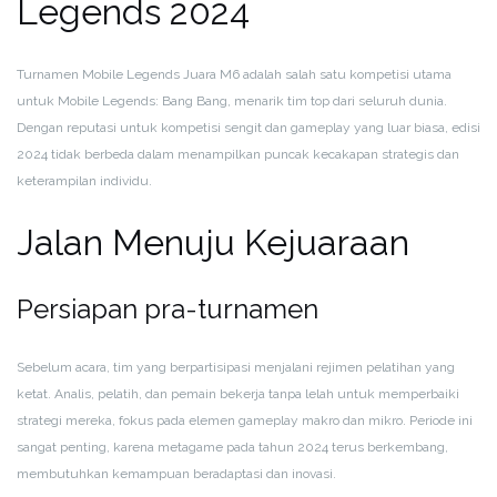
Legends 2024
Turnamen Mobile Legends Juara M6 adalah salah satu kompetisi utama
untuk Mobile Legends: Bang Bang, menarik tim top dari seluruh dunia.
Dengan reputasi untuk kompetisi sengit dan gameplay yang luar biasa, edisi
2024 tidak berbeda dalam menampilkan puncak kecakapan strategis dan
keterampilan individu.
Jalan Menuju Kejuaraan
Persiapan pra-turnamen
Sebelum acara, tim yang berpartisipasi menjalani rejimen pelatihan yang
ketat. Analis, pelatih, dan pemain bekerja tanpa lelah untuk memperbaiki
strategi mereka, fokus pada elemen gameplay makro dan mikro. Periode ini
sangat penting, karena metagame pada tahun 2024 terus berkembang,
membutuhkan kemampuan beradaptasi dan inovasi.