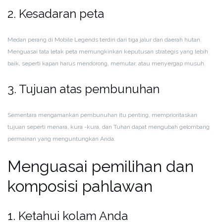
2. Kesadaran peta
Medan perang di Mobile Legends terdiri dari tiga jalur dan daerah hutan.
Menguasai tata letak peta memungkinkan keputusan strategis yang lebih
baik, seperti kapan harus mendorong, memutar, atau menyergap musuh.
3. Tujuan atas pembunuhan
Sementara mengamankan pembunuhan itu penting, memprioritaskan
tujuan seperti menara, kura -kura, dan Tuhan dapat mengubah gelombang
permainan yang menguntungkan Anda.
Menguasai pemilihan dan
komposisi pahlawan
1. Ketahui kolam Anda