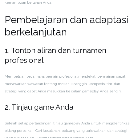
kemampuan bertahan Anda.
Pembelajaran dan adaptasi
berkelanjutan
1. Tonton aliran dan turnamen
profesional
Mempelajari bagaimana pemain profesional mendekati permainan dapat
menawarkan wawasan tentang mekanik canggih, komposisi tim, dan
strategi yang dapat Anda masukkan ke dalam gameplay Anda sendiri.
2. Tinjau game Anda
Setelah setiap pertandingan, tinjau gameplay Anda untuk mengidentifikasi
bidang perbaikan. Cari kesalahan, peluang yang terlewatkan, dan strategi