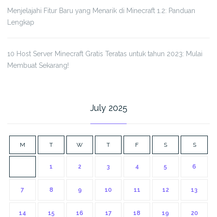
Menjelajahi Fitur Baru yang Menarik di Minecraft 1.2: Panduan
Lengkap
10 Host Server Minecraft Gratis Teratas untuk tahun 2023: Mulai
Membuat Sekarang!
July 2025
M
T
W
T
F
S
S
1
2
3
4
5
6
7
8
9
10
11
12
13
14
15
16
17
18
19
20