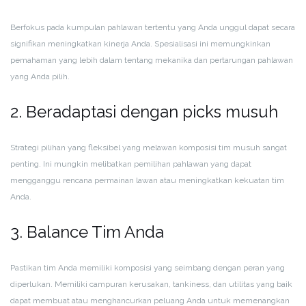
Berfokus pada kumpulan pahlawan tertentu yang Anda unggul dapat secara
signifikan meningkatkan kinerja Anda. Spesialisasi ini memungkinkan
pemahaman yang lebih dalam tentang mekanika dan pertarungan pahlawan
yang Anda pilih.
2. Beradaptasi dengan picks musuh
Strategi pilihan yang fleksibel yang melawan komposisi tim musuh sangat
penting. Ini mungkin melibatkan pemilihan pahlawan yang dapat
mengganggu rencana permainan lawan atau meningkatkan kekuatan tim
Anda.
3. Balance Tim Anda
Pastikan tim Anda memiliki komposisi yang seimbang dengan peran yang
diperlukan. Memiliki campuran kerusakan, tankiness, dan utilitas yang baik
dapat membuat atau menghancurkan peluang Anda untuk memenangkan