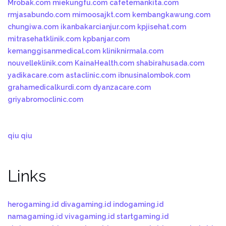
Mrobak.com
miekungfu.com
cafetemankita.com
rmjasabundo.com
mimoosajkt.com
kembangkawung.com
chungiwa.com
ikanbakarcianjur.com
kpjisehat.com
mitrasehatklinik.com
kpbanjar.com
kemanggisanmedical.com
kliniknirmala.com
nouvelleklinik.com
KainaHealth.com
shabirahusada.com
yadikacare.com
astaclinic.com
ibnusinalombok.com
grahamedicalkurdi.com
dyanzacare.com
griyabromoclinic.com
qiu qiu
Links
herogaming.id
divagaming.id
indogaming.id
namagaming.id
vivagaming.id
startgaming.id