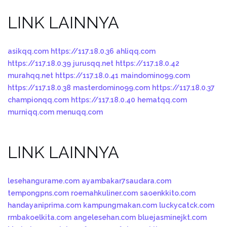
LINK LAINNYA
asikqq.com
https://117.18.0.36
ahliqq.com
https://117.18.0.39
jurusqq.net
https://117.18.0.42
murahqq.net
https://117.18.0.41
maindomino99.com
https://117.18.0.38
masterdomino99.com
https://117.18.0.37
championqq.com
https://117.18.0.40
hematqq.com
murniqq.com
menuqq.com
LINK LAINNYA
lesehangurame.com
ayambakar7saudara.com
tempongpns.com
roemahkuliner.com
saoenkkito.com
handayaniprima.com
kampungmakan.com
luckycatck.com
rmbakoelkita.com
angelesehan.com
bluejasminejkt.com