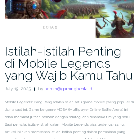
DOTA 2
Istilah-istilah Penting
di Mobile Legends
yang Wajib Kamu Tahu
July 19, 2025
by
admin@gamingberita.id
Mobile Legends: Bang Bang adalah salah satu game mobile paling populer di
dunia saat ini. Game bergenre MOBA (Multiplayer Online Battle Arena) ini
telah memikat jutaan pemain dengan strategi dan dinamika tim yang seru.
Bagi pemula, istilah-istilah dalam Mobile Legends bisa terdengar asing.
Artikel ini akan membahas istilah-istilah penting dalam permainan yang