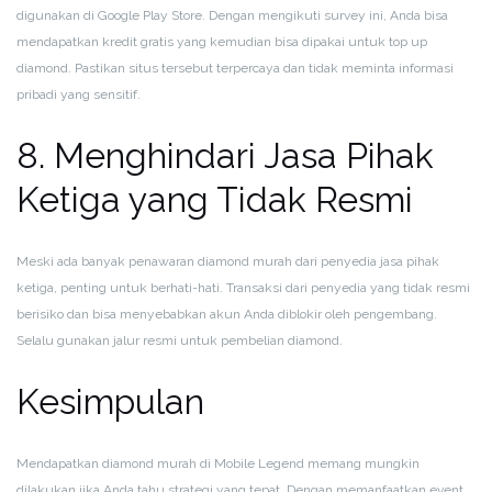
digunakan di Google Play Store. Dengan mengikuti survey ini, Anda bisa
mendapatkan kredit gratis yang kemudian bisa dipakai untuk top up
diamond. Pastikan situs tersebut terpercaya dan tidak meminta informasi
pribadi yang sensitif.
8. Menghindari Jasa Pihak
Ketiga yang Tidak Resmi
Meski ada banyak penawaran diamond murah dari penyedia jasa pihak
ketiga, penting untuk berhati-hati. Transaksi dari penyedia yang tidak resmi
berisiko dan bisa menyebabkan akun Anda diblokir oleh pengembang.
Selalu gunakan jalur resmi untuk pembelian diamond.
Kesimpulan
Mendapatkan diamond murah di Mobile Legend memang mungkin
dilakukan jika Anda tahu strategi yang tepat. Dengan memanfaatkan event