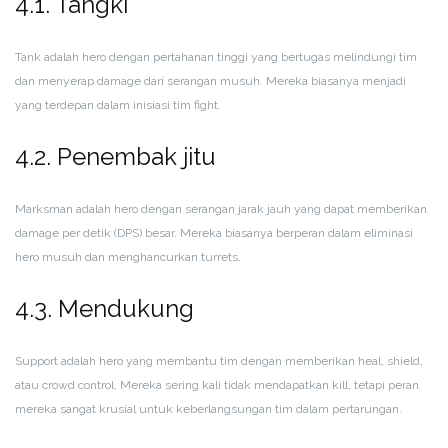
4.1. Tangki
Tank adalah hero dengan pertahanan tinggi yang bertugas melindungi tim
dan menyerap damage dari serangan musuh. Mereka biasanya menjadi
yang terdepan dalam inisiasi tim fight.
4.2. Penembak jitu
Marksman adalah hero dengan serangan jarak jauh yang dapat memberikan
damage per detik (DPS) besar. Mereka biasanya berperan dalam eliminasi
hero musuh dan menghancurkan turrets.
4.3. Mendukung
Support adalah hero yang membantu tim dengan memberikan heal, shield,
atau crowd control. Mereka sering kali tidak mendapatkan kill, tetapi peran
mereka sangat krusial untuk keberlangsungan tim dalam pertarungan.