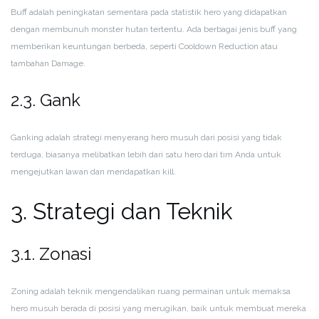
Buff adalah peningkatan sementara pada statistik hero yang didapatkan
dengan membunuh monster hutan tertentu. Ada berbagai jenis buff yang
memberikan keuntungan berbeda, seperti Cooldown Reduction atau
tambahan Damage.
2.3. Gank
Ganking adalah strategi menyerang hero musuh dari posisi yang tidak
terduga, biasanya melibatkan lebih dari satu hero dari tim Anda untuk
mengejutkan lawan dan mendapatkan kill.
3. Strategi dan Teknik
3.1. Zonasi
Zoning adalah teknik mengendalikan ruang permainan untuk memaksa
hero musuh berada di posisi yang merugikan, baik untuk membuat mereka