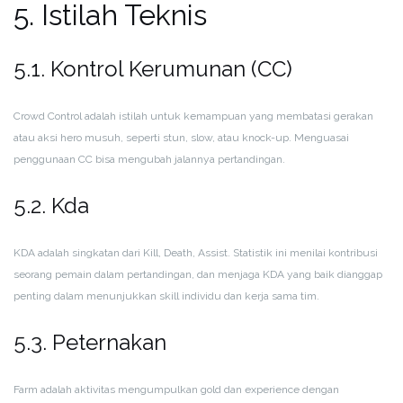
5. Istilah Teknis
5.1. Kontrol Kerumunan (CC)
Crowd Control adalah istilah untuk kemampuan yang membatasi gerakan
atau aksi hero musuh, seperti stun, slow, atau knock-up. Menguasai
penggunaan CC bisa mengubah jalannya pertandingan.
5.2. Kda
KDA adalah singkatan dari Kill, Death, Assist. Statistik ini menilai kontribusi
seorang pemain dalam pertandingan, dan menjaga KDA yang baik dianggap
penting dalam menunjukkan skill individu dan kerja sama tim.
5.3. Peternakan
Farm adalah aktivitas mengumpulkan gold dan experience dengan