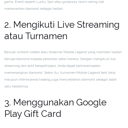
game. Event seperti Lucky Spin atau giveaway resmi sering kali
menawarkan diamond sebagai hadiah.
2. Mengikuti Live Streaming
atau Turnamen
Banyak content creator atau streamer Mobile Legend yang memberi hadiah
berupa diamond kepada penonton setia mereka. Dengan mengikuti live
streaming dan aktif berpartisipasi, Anda dapat berkesempatan
memenangkan diamond. Selain itu, turnamen Mobile Legend baik lokal
maupun internasional kadang juga menyediakan diamond sebagai salah
satu hadiahnya.
3. Menggunakan Google
Play Gift Card