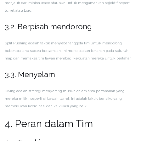
menjauh dari minion wave ataupun untuk mengamankan objektif seperti
turret atau Lord.
3.2. Berpisah mendorong
Split Pushing adalah taktik menyebar anggota tim untuk mendorong
beberapa lane secara bersamaan. Ini menciptakan tekanan pada seluruh
map dan memaksa tim lawan membagi kekuatan mereka untuk bertahan.
3.3. Menyelam
Diving adalah strategi menyerang musuh dalam area pertahanan yang
mereka miliki, seperti di bawah turret. Ini adalah taktik berisiko yang
memerlukan koordinasi dan kalkulasi yang baik.
4. Peran dalam Tim