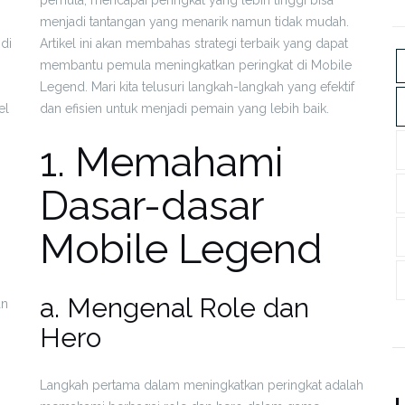
menjadi tantangan yang menarik namun tidak mudah.
 di
Artikel ini akan membahas strategi terbaik yang dapat
membantu pemula meningkatkan peringkat di Mobile
Legend. Mari kita telusuri langkah-langkah yang efektif
el
dan efisien untuk menjadi pemain yang lebih baik.
1. Memahami
Dasar-dasar
Mobile Legend
a. Mengenal Role dan
an
Hero
Langkah pertama dalam meningkatkan peringkat adalah