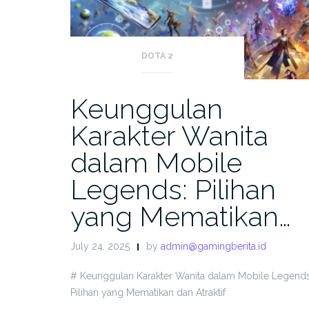
DOTA 2
Keunggulan
Karakter Wanita
dalam Mobile
Legends: Pilihan
yang Mematikan…
July 24, 2025
by
admin@gamingberita.id
# Keunggulan Karakter Wanita dalam Mobile Legends
Pilihan yang Mematikan dan Atraktif