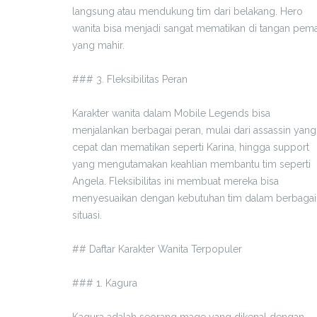
langsung atau mendukung tim dari belakang. Hero
wanita bisa menjadi sangat mematikan di tangan pem
yang mahir.
### 3. Fleksibilitas Peran
Karakter wanita dalam Mobile Legends bisa
menjalankan berbagai peran, mulai dari assassin yang
cepat dan mematikan seperti Karina, hingga support
yang mengutamakan keahlian membantu tim seperti
Angela. Fleksibilitas ini membuat mereka bisa
menyesuaikan dengan kebutuhan tim dalam berbagai
situasi.
## Daftar Karakter Wanita Terpopuler
### 1. Kagura
Kagura adalah seorang mage yang dikenal dengan