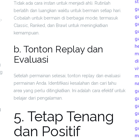
s
Tidak ada cara instan untuk menjadi ahli. Rutinlah
g
berlatih dan luangkan waktu untuk bermain setiap hari.
g
Cobalah untuk bermain di berbagai mode, termasuk
t-
g
Classic, Ranked, dan Brawl untuk meningkatkan
g
kemampuan.
g
b. Tonton Replay dan
h
m
Evaluasi
d
g
v
ng
Setelah permainan selesai, tonton replay dan evaluasi
m
permainan Anda. Identifikasi kesalahan dan cari tahu
n
area yang perlu ditingkatkan. Ini adalah cara efektif untuk
g
belajar dari pengalaman.
g
g
g
5. Tetap Tenang
g
g
dan Positif
g
m