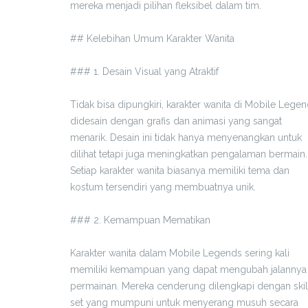
mereka menjadi pilihan fleksibel dalam tim.
## Kelebihan Umum Karakter Wanita
### 1. Desain Visual yang Atraktif
Tidak bisa dipungkiri, karakter wanita di Mobile Lege
didesain dengan grafis dan animasi yang sangat
menarik. Desain ini tidak hanya menyenangkan untuk
dilihat tetapi juga meningkatkan pengalaman bermain.
Setiap karakter wanita biasanya memiliki tema dan
kostum tersendiri yang membuatnya unik.
### 2. Kemampuan Mematikan
Karakter wanita dalam Mobile Legends sering kali
memiliki kemampuan yang dapat mengubah jalannya
permainan. Mereka cenderung dilengkapi dengan skil
set yang mumpuni untuk menyerang musuh secara