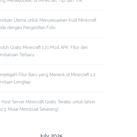
ng Menakjubkan di Minecraft: Tip dan Trik
nduan Utama untuk Menyesuaikan Kulit Minecraft
nda dengan Pengeditan Foto
duh Gratis Minecraft 1.21 Mod APK: Fitur dan
embaruan Terbaru
njelajahi Fitur Baru yang Menarik di Minecraft 1.2:
anduan Lengkap
 Host Server Minecraft Gratis Teratas untuk tahun
023: Mulai Membuat Sekarang!
July 2025