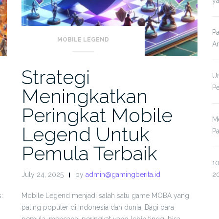
ya
Pa
MOBILE LEGEND
A
Strategi
Un
P
Meningkatkan
Peringkat Mobile
Me
Legend Untuk
P
Pemula Terbaik
10
July 24, 2025
by
admin@gamingberita.id
2
:
Mobile Legend menjadi salah satu game MOBA yang
paling populer di Indonesia dan dunia. Bagi para
pemula, mencapai peringkat yang lebih tinggi bisa