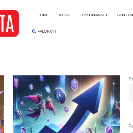
SEARCH
HOME
DOTA 2
GENSHIN IMPACT
LAIN – LA
VALORANT
S
P